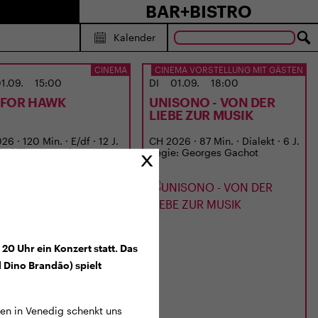
BAR+BISTRO
Kalender
CINEMA
CINEMA VORSTELLUNG MIT GÄSTEN
1.09.
15:00
DI
01.09.
18:00
S FOR HAWK
UNISONO - VON DER
LIEBE ZUR MUSIK
6 · 120 Min. · E/df · 12 J.
CH 2026 · 87 Min. · Dialekt · 6 J.
: Philippa Lowthorpe
Regie: Georges Gachot
20 Uhr ein Konzert statt. Das
Dino Brandão) spielt
n in Venedig schenkt uns