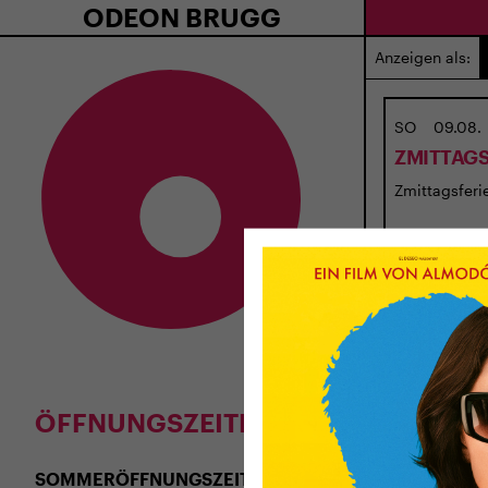
ODEON BRUGG
Anzeigen als:
SO
09.08.
ZMITTAGS
Zmittagsferie
ÖFFNUNGSZEITEN
SOMMERÖFFNUNGSZEITEN