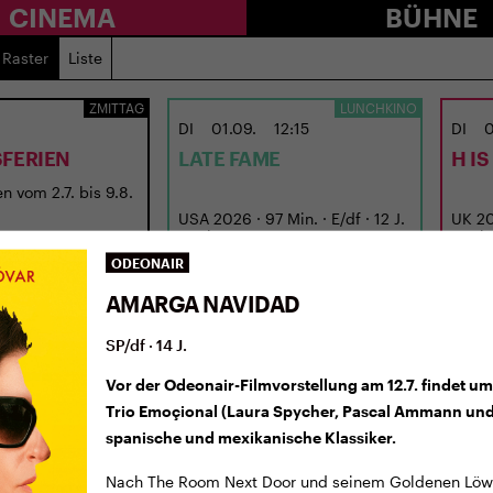
CINEMA
BÜHNE
Raster
Liste
ZMITTAG
LUNCHKINO
DI
01.09.
12:15
DI
0
FERIEN
LATE FAME
H I
n vom 2.7. bis 9.8.
USA 2026 · 97 Min. · E/df · 12 J.
UK 202
Regie: Kent Jones
Regie
ODEONAIR
AMARGA NAVIDAD
SP/df · 14 J.
Vor der Odeonair-Filmvorstellung am 12.7. findet um 
Trio Emoçional (Laura Spycher, Pascal Ammann und 
spanische und mexikanische Klassiker.
Nach The Room Next Door und seinem Goldenen Löwe