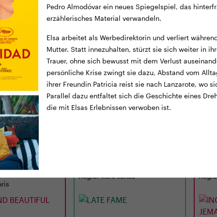
Pedro Almodóvar ein neues Spiegelspiel, das hinterfr
erzählerisches Material verwandeln.
Elsa arbeitet als Werbedirektorin und verliert währe
Mutter. Statt innezuhalten, stürzt sie sich weiter in i
Trauer, ohne sich bewusst mit dem Verlust auseinande
persönliche Krise zwingt sie dazu, Abstand vom All
ihrer Freundin Patricia reist sie nach Lanzarote, wo s
Parallel dazu entfaltet sich die Geschichte eines Dr
TICKETS
TRAILER
TICKE
die mit Elsas Erlebnissen verwoben ist.
CINEMA
LUNCHKINO
20:15
MI
02.09.
12:15
MI
D BEAUTIFUL
LATE FAME
ING
– J
ICH
0 Min. · O/df · 14
USA 2026 · 97 Min. · E/df · 12 J.
D 2026
Regie: Kent Jones
Regie
Aris