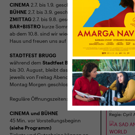
CINEMA
2.7. bis 1.9. geschlossen
BÜHNE
2.7. bis 3.9. geschlossen
ZMITTAG
2.7. bis 9.8. geschlossen
BAR+BISTRO
kurze Sommerpause,
ab dem 10.8. sind wir wieder im
Haus und freuen uns auf euch <3
STADTFEST BRUGG
während dem
Stadtfest Brugg
, 20.
bis 30. August, bleibt das Haus
jeweils von Freitag Abend bis
DI
01.09.
Montag Morgen geschlossen
A SAD AN
WORLD
Reguläre Öffnungszeiten:
LBN 2025 · 11
J.
CINEMA und BÜHNE
Regie: Cyril 
45 Min. vor Vorstellungsbeginn
(siehe Programm)
Tickets und Gutscheine können an