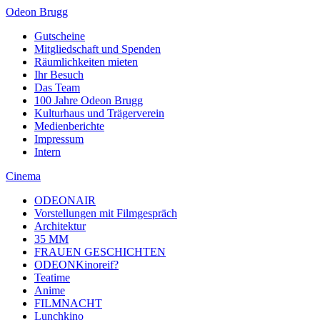
Odeon Brugg
Gutscheine
Mitgliedschaft und Spenden
Räumlichkeiten mieten
Ihr Besuch
Das Team
100 Jahre Odeon Brugg
Kulturhaus und Trägerverein
Medienberichte
Impressum
Intern
Cinema
ODEONAIR
Vorstellungen mit Filmgespräch
Architektur
35 MM
FRAUEN GESCHICHTEN
ODEONKinoreif?
Teatime
Anime
FILMNACHT
Lunchkino