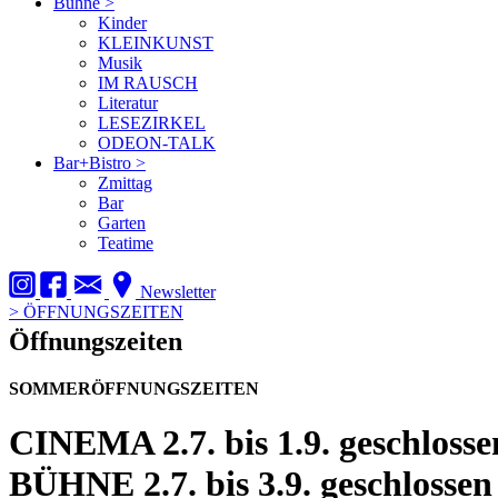
Bühne
>
Kinder
KLEINKUNST
Musik
IM RAUSCH
Literatur
LESEZIRKEL
ODEON-TALK
Bar+Bistro
>
Zmittag
Bar
Garten
Teatime
Newsletter
>
ÖFFNUNGSZEITEN
Öffnungszeiten
SOMMERÖFFNUNGSZEITEN
CINEMA
2.7. bis 1.9. geschlosse
BÜHNE
2.7. bis 3.9. geschlossen