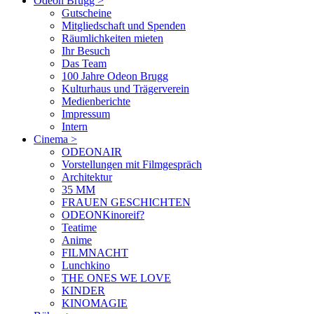
Odeon Brugg
>
Gutscheine
Mitgliedschaft und Spenden
Räumlichkeiten mieten
Ihr Besuch
Das Team
100 Jahre Odeon Brugg
Kulturhaus und Trägerverein
Medienberichte
Impressum
Intern
Cinema
>
ODEONAIR
Vorstellungen mit Filmgespräch
Architektur
35 MM
FRAUEN GESCHICHTEN
ODEONKinoreif?
Teatime
Anime
FILMNACHT
Lunchkino
THE ONES WE LOVE
KINDER
KINOMAGIE