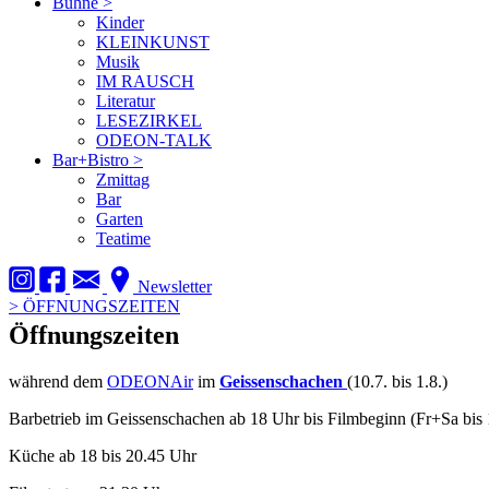
Bühne
>
Kinder
KLEINKUNST
Musik
IM RAUSCH
Literatur
LESEZIRKEL
ODEON-TALK
Bar+Bistro
>
Zmittag
Bar
Garten
Teatime
Newsletter
>
ÖFFNUNGSZEITEN
Öffnungszeiten
während dem
ODEONAir
im
Geissenschachen
(10.7. bis 1.8.)
Barbetrieb im Geissenschachen ab 18 Uhr bis Filmbeginn (Fr+Sa bis 
Küche ab 18 bis 20.45 Uhr