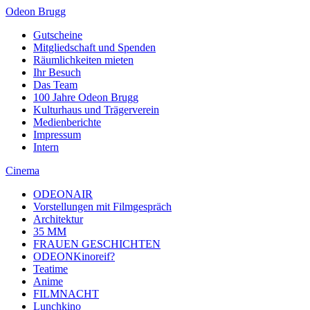
Odeon Brugg
Gutscheine
Mitgliedschaft und Spenden
Räumlichkeiten mieten
Ihr Besuch
Das Team
100 Jahre Odeon Brugg
Kulturhaus und Trägerverein
Medienberichte
Impressum
Intern
Cinema
ODEONAIR
Vorstellungen mit Filmgespräch
Architektur
35 MM
FRAUEN GESCHICHTEN
ODEONKinoreif?
Teatime
Anime
FILMNACHT
Lunchkino