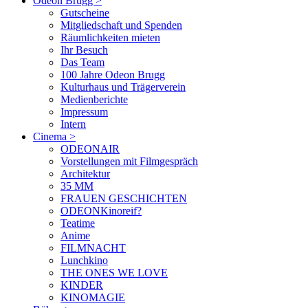
Odeon Brugg
>
Gutscheine
Mitgliedschaft und Spenden
Räumlichkeiten mieten
Ihr Besuch
Das Team
100 Jahre Odeon Brugg
Kulturhaus und Trägerverein
Medienberichte
Impressum
Intern
Cinema
>
ODEONAIR
Vorstellungen mit Filmgespräch
Architektur
35 MM
FRAUEN GESCHICHTEN
ODEONKinoreif?
Teatime
Anime
FILMNACHT
Lunchkino
THE ONES WE LOVE
KINDER
KINOMAGIE