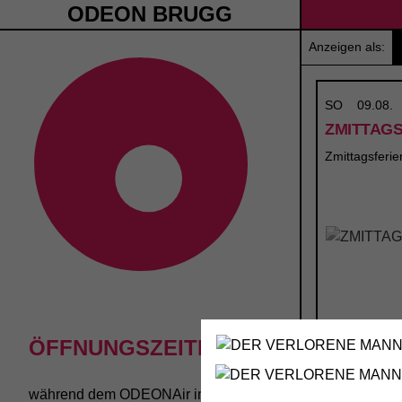
ODEON BRUGG
Anzeigen als:
SO
09.08.
ZMITTAG
Zmittagsferie
ÖFFNUNGSZEITEN
während dem
ODEONAir
im