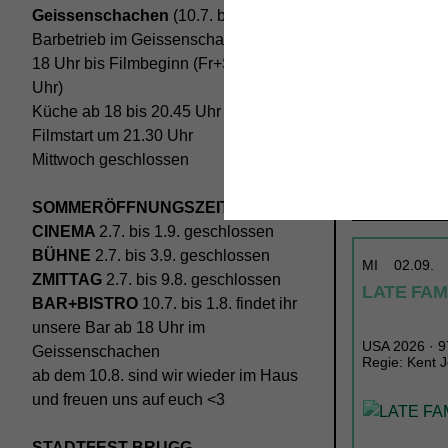
Geissenschachen
(10.7. bis 1.8.)
Barbetrieb im Geissenschachen ab
18 Uhr bis Filmbeginn (Fr+Sa bis 1
Uhr)
Küche ab 18 bis 20.45 Uhr
Filmstart um 21.30 Uhr
Mittwoch geschlossen
SOMMERÖFFNUNGSZEITEN
CINEMA
2.7. bis 1.9. geschlossen
BÜHNE
2.7. bis 3.9. geschlossen
MI
02.09.
ZMITTAG
2.7. bis 9.8. geschlossen
LATE FA
BAR+BISTRO
10.7. bis 1.8. findet ihr
unsere Bar ab 18 Uhr im
USA 2026 · 97
Geissenschachen
Regie: Kent 
ab dem 10.8. sind wir wieder im Haus
und freuen uns auf euch <3
STADTFEST BRUGG