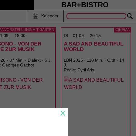
BAR+BISTRO
Kalender
MA VORSTELLUNG MIT GÄSTEN
CINEMA
1.09.
18:00
DI
01.09.
20:15
SONO - VON DER
A SAD AND BEAUTIFUL
BE ZUR MUSIK
WORLD
6 · 87 Min. · Dialekt · 6 J.
LBN 2025 · 110 Min. · O/df · 14
: Georges Gachot
J.
Regie: Cyril Aris