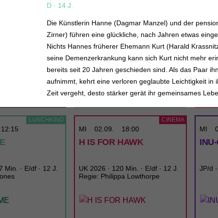
D · 14 J.
Die Künstlerin Hanne (Dagmar Manzel) und der pension
Zirner) führen eine glückliche, nach Jahren etwas eing
Nichts Hannes früherer Ehemann Kurt (Harald Krassnitze
seine Demenzerkrankung kann sich Kurt nicht mehr eri
bereits seit 20 Jahren geschieden sind. Als das Paar i
aufnimmt, kehrt eine verloren geglaubte Leichtigkeit in
Zeit vergeht, desto stärker gerät ihr gemeinsames Le
TICKETS
TRAILER
TICK
LUNCHKINO
CINEMA
12:15
MI
02.09.
18:00
MI
ME
H IS FOR HAWK
INU
 Min. · E/df · 12 J.
UK 2026 · 120 Min. · E/df · 12 J.
JP/d ·
Jones
Regie: Philippa Lowthorpe