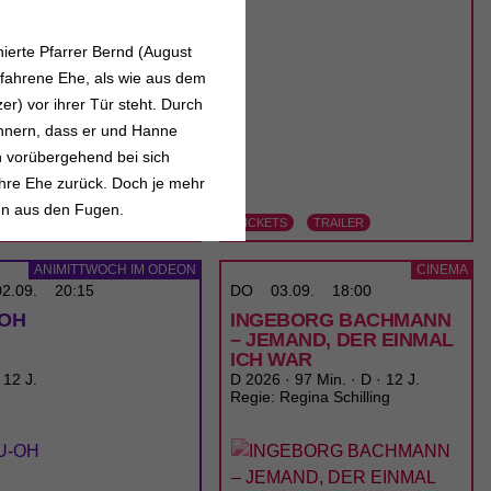
ierte Pfarrer Bernd (August
efahrene Ehe, als wie aus dem
r) vor ihrer Tür steht. Durch
nnern, dass er und Hanne
hn vorübergehend bei sich
 ihre Ehe zurück. Doch je mehr
ben aus den Fugen.
ETS
TRAILER
TICKETS
TRAILER
ANIMITTWOCH IM ODEON
CINEMA
02.09.
20:15
DO
03.09.
18:00
-OH
INGEBORG BACHMANN
– JEMAND, DER EINMAL
ICH WAR
 12 J.
D 2026 · 97 Min. · D · 12 J.
Regie: Regina Schilling