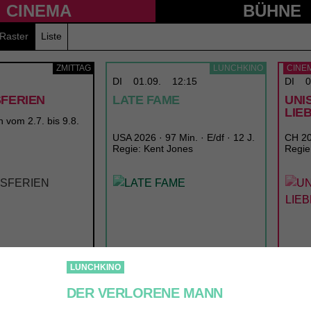
CINEMA
BÜHNE
Raster
Liste
ZMITTAG
LUNCHKINO
CINE
DI
01.09.
12:15
DI
0
SFERIEN
LATE FAME
UNI
LIE
n vom 2.7. bis 9.8.
USA 2026 · 97 Min. · E/df · 12 J.
CH 202
Regie: Kent Jones
Regie
LUNCHKINO
DER VERLORENE MANN