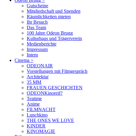
Odeon Brugg
>
Gutscheine
Mitgliedschaft und Spenden
Räumlichkeiten mieten
Ihr Besuch
Das Team
100 Jahre Odeon Brugg
Kulturhaus und Trägerverein
Medienberichte
Impressum
Intern
Cinema
>
ODEONAIR
Vorstellungen mit Filmgespräch
Architektur
35 MM
FRAUEN GESCHICHTEN
ODEONKinoreif?
Teatime
Anime
FILMNACHT
Lunchkino
THE ONES WE LOVE
KINDER
KINOMAGIE