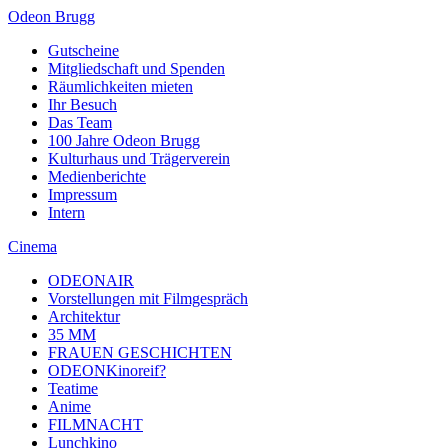
Odeon Brugg
Gutscheine
Mitgliedschaft und Spenden
Räumlichkeiten mieten
Ihr Besuch
Das Team
100 Jahre Odeon Brugg
Kulturhaus und Trägerverein
Medienberichte
Impressum
Intern
Cinema
ODEONAIR
Vorstellungen mit Filmgespräch
Architektur
35 MM
FRAUEN GESCHICHTEN
ODEONKinoreif?
Teatime
Anime
FILMNACHT
Lunchkino