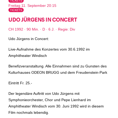
TICKETS
das Haus jeweils von Freitag Abend bis Montag Morgen
Freitag 11. September 20:15
geschlossen
TICKETS
UDO JÜRGENS IN CONCERT
Reguläre Öffnungszeiten:
CH 1992 · 90 Min. · D · 6 J. · Regie: Div
CINEMA und BÜHNE
Udo Jürgens in Concert:
(siehe Programm)
45 Min. vor Vorstellungsbeginn
Tickets und Gutscheine können an der Kinokasse und an
Live-Aufnahme des Konzertes vom 30.6.1992 im
der Bar gekauft werden.
Amphitheater Windisch
Benefizveranstaltung. Alle Einnahmen sind zu Gunsten des
KASSE und TELEFON
Kulturhauses ODEON BRUGG und dem Freudenstein-Park
Tel. 056 450 35 65
Eintritt Fr. 25.-
Montag bis Freitag ab 17 Uhr
Samstag und Sonntag ab 10 Uhr
Der legendäre Auftritt von Udo Jürgens mit
Symphonieorchester, Chor und Pepe Lienhard im
BAR+BISTRO
Amphitheater Windisch vom 30. Juni 1992 wird in diesem
Montag bis Donnerstag 11.30 Uhr bis 23 Uhr
Film nochmals lebendig.
Freitag 11.30 Uhr bis 24 Uhr