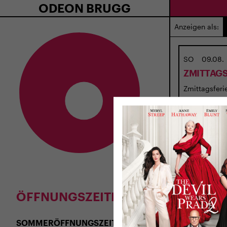
ODEON BRUGG
Anzeigen als:
SO
09.08.
ZMITTAGS
Zmittagsferie
ÖFFNUNGSZEITEN
SOMMERÖFFNUNGSZEITEN