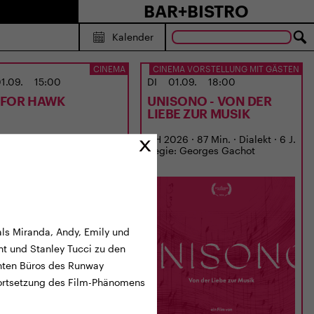
BAR+BISTRO
Kalender
CINEMA
CINEMA VORSTELLUNG MIT GÄSTEN
1.09.
15:00
DI
01.09.
18:00
S FOR HAWK
UNISONO - VON DER
LIEBE ZUR MUSIK
6 · 120 Min. · E/df · 12 J.
CH 2026 · 87 Min. · Dialekt · 6 J.
: Philippa Lowthorpe
Regie: Georges Gachot
als Miranda, Andy, Emily und
nt und Stanley Tucci zu den
anten Büros des Runway
Fortsetzung des Film-Phänomens