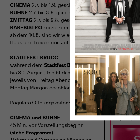
CINEMA
2.7. bis 1.9. geschlossen
BÜHNE
2.7. bis 3.9. geschlossen
ZMITTAG
2.7. bis 9.8. geschlossen
BAR+BISTRO
kurze Sommerpause,
ab dem 10.8. sind wir wieder im
Haus und freuen uns auf euch <3
STADTFEST BRUGG
während dem
Stadtfest Brugg
, 20.
bis 30. August, bleibt das Haus
jeweils von Freitag Abend bis
DI
01.09.
Montag Morgen geschlossen
A SAD AN
WORLD
Reguläre Öffnungszeiten:
LBN 2025 · 11
J.
CINEMA und BÜHNE
Regie: Cyril 
45 Min. vor Vorstellungsbeginn
(siehe Programm)
Tickets und Gutscheine können an