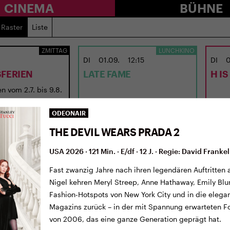
CINEMA
BÜHNE
Raster
Liste
ZMITTAG
LUNCHKINO
DI
01.09.
12:15
DI
0
FERIEN
LATE FAME
H I
n vom 2.7. bis 9.8.
USA 2026 · 97 Min. · E/df · 12 J.
UK 202
Regie: Kent Jones
Regie
ODEONAIR
THE DEVIL WEARS PRADA 2
USA 2026 · 121 Min. · E/df · 12 J. · Regie: David Frankel
Fast zwanzig Jahre nach ihren legendären Auftritten 
Nigel kehren Meryl Streep, Anne Hathaway, Emily Blu
Fashion-Hotspots von New York City und in die eleg
Magazins zurück – in der mit Spannung erwarteten 
von 2006, das eine ganze Generation geprägt hat.