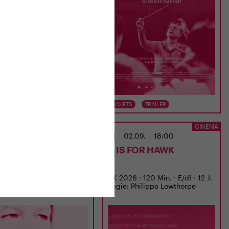
TS
TRAILER
TICKETS
TRAILER
CINEMA
CINEMA
02.09.
15:00
MI
02.09.
18:00
EBORG BACHMANN
H IS FOR HAWK
EMAND, DER EINMAL
 WAR
 · 97 Min. · D · 12 J.
UK 2026 · 120 Min. · E/df · 12 J.
: Regina Schilling
Regie: Philippa Lowthorpe