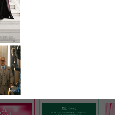
TICKETS
TRAILER
TICKE
CINEMA
LUNCHKINO
20:15
MI
02.09.
12:15
MI
D BEAUTIFUL
LATE FAME
ING
– J
ICH
0 Min. · O/df · 14
USA 2026 · 97 Min. · E/df · 12 J.
D 2026
Regie: Kent Jones
Regie
Aris