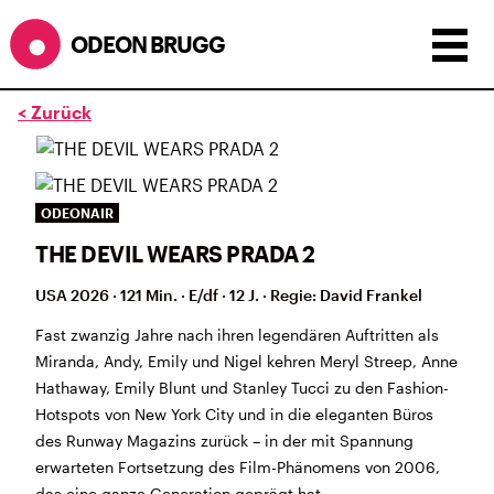
ODEON BRUGG
< Zurück
Anzeigen als:
Raster
Liste
Kalender
ÖFFNUNGSZEITEN
ODEONAIR
THE DEVIL WEARS PRADA 2
während dem
ODEONAir
im
Geissenschachen
(10.7. bis
1.8.)
USA 2026 · 121 Min. · E/df · 12 J. · Regie: David Frankel
Barbetrieb im Geissenschachen ab 18 Uhr bis
Filmbeginn (Fr+Sa bis 1 Uhr)
Fast zwanzig Jahre nach ihren legendären Auftritten als
Küche ab 18 bis 20.45 Uhr
Miranda, Andy, Emily und Nigel kehren Meryl Streep, Anne
Filmstart um 21.30 Uhr
Hathaway, Emily Blunt und Stanley Tucci zu den Fashion-
Mittwoch geschlossen
Hotspots von New York City und in die eleganten Büros
des Runway Magazins zurück – in der mit Spannung
SOMMERÖFFNUNGSZEITEN
erwarteten Fortsetzung des Film-Phänomens von 2006,
CINEMA
2.7. bis 1.9. geschlossen