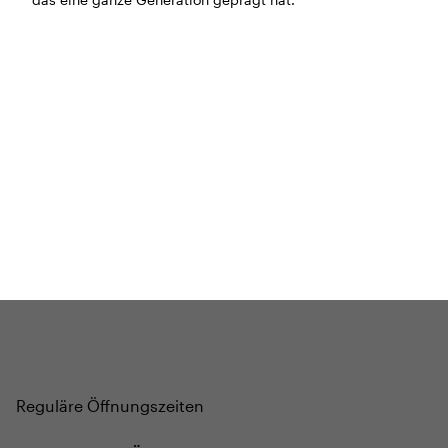
das eine ganze Generation geprägt hat.
BÜHNE
2.7. bis 3.9. geschlossen
ZMITTAG
2.7. bis 9.8. geschlossen
BAR+BISTRO
10.7. bis 1.8. findet ihr unsere Bar ab 18
Uhr im Geissenschachen
ab dem 10.8. sind wir wieder im Haus und freuen uns
auf euch <3
STADTFEST BRUGG
während dem
Stadtfest Brugg
, 20. bis 30. August,
bleibt das Haus jeweils von Freitag Abend bis Montag
Morgen geschlossen
Reguläre Öffnungszeiten