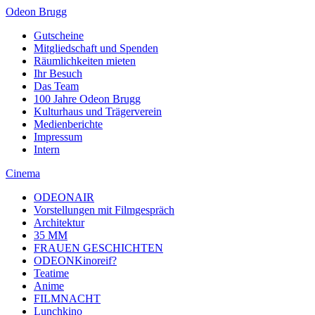
Odeon Brugg
Gutscheine
Mitgliedschaft und Spenden
Räumlichkeiten mieten
Ihr Besuch
Das Team
100 Jahre Odeon Brugg
Kulturhaus und Trägerverein
Medienberichte
Impressum
Intern
Cinema
ODEONAIR
Vorstellungen mit Filmgespräch
Architektur
35 MM
FRAUEN GESCHICHTEN
ODEONKinoreif?
Teatime
Anime
FILMNACHT
Lunchkino