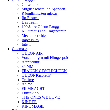
Odeon Brugg
>
Gutscheine
Mitgliedschaft und Spenden
Räumlichkeiten mieten
Ihr Besuch
Das Team
100 Jahre Odeon Brugg
Kulturhaus und Trägerverein
Medienberichte
Impressum
Intern
Cinema
>
ODEONAIR
Vorstellungen mit Filmgespräch
Architektur
35 MM
FRAUEN GESCHICHTEN
ODEONKinoreif?
Teatime
Anime
FILMNACHT
Lunchkino
THE ONES WE LOVE
KINDER
KINOMAGIE