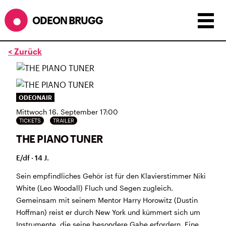
ODEON BRUGG
< Zurück
Anzeigen als:
Raster
Liste
Kalender
ÖFFNUNGSZEITEN
ODEONAIR
Mittwoch 16. September 17:00
während dem
ODEONAir
im
Geissenschachen
(10.7. bis
TICKETS
TRAILER
1.8.)
THE PIANO TUNER
Barbetrieb im Geissenschachen ab 18 Uhr bis
Filmbeginn (Fr+Sa bis 1 Uhr)
E/df · 14 J.
Küche ab 18 bis 20.45 Uhr
Filmstart um 21.30 Uhr
Sein empfindliches Gehör ist für den Klavierstimmer Niki
Mittwoch geschlossen
White (Leo Woodall) Fluch und Segen zugleich.
Gemeinsam mit seinem Mentor Harry Horowitz (Dustin
SOMMERÖFFNUNGSZEITEN
Hoffman) reist er durch New York und kümmert sich um
CINEMA
2.7. bis 1.9. geschlossen
Instrumente, die seine besondere Gabe erfordern. Eine