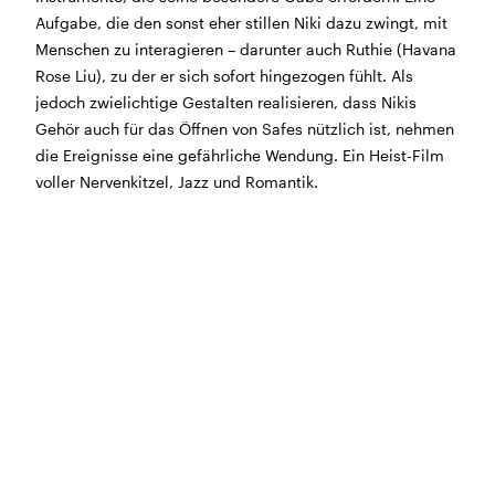
BÜHNE
2.7. bis 3.9. geschlossen
Aufgabe, die den sonst eher stillen Niki dazu zwingt, mit
ZMITTAG
2.7. bis 9.8. geschlossen
Menschen zu interagieren – darunter auch Ruthie (Havana
BAR+BISTRO
10.7. bis 1.8. findet ihr unsere Bar ab 18
Rose Liu), zu der er sich sofort hingezogen fühlt. Als
Uhr im Geissenschachen
jedoch zwielichtige Gestalten realisieren, dass Nikis
ab dem 10.8. sind wir wieder im Haus und freuen uns
Gehör auch für das Öffnen von Safes nützlich ist, nehmen
auf euch <3
die Ereignisse eine gefährliche Wendung. Ein Heist-Film
voller Nervenkitzel, Jazz und Romantik.
STADTFEST BRUGG
während dem
Stadtfest Brugg
, 20. bis 30. August,
bleibt das Haus jeweils von Freitag Abend bis Montag
Morgen geschlossen
Reguläre Öffnungszeiten