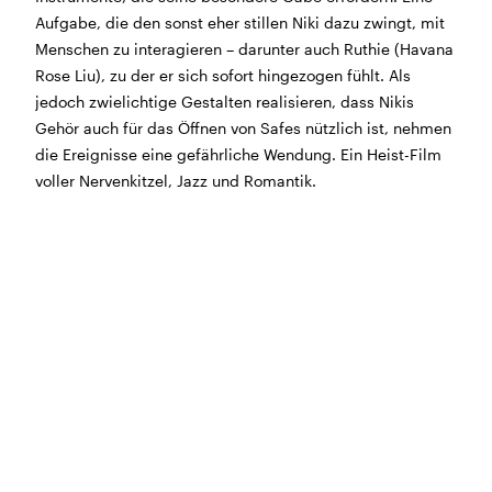
BÜHNE
2.7. bis 3.9. geschlossen
Aufgabe, die den sonst eher stillen Niki dazu zwingt, mit
ZMITTAG
2.7. bis 9.8. geschlossen
Menschen zu interagieren – darunter auch Ruthie (Havana
BAR+BISTRO
10.7. bis 1.8. findet ihr unsere Bar ab 18
Rose Liu), zu der er sich sofort hingezogen fühlt. Als
Uhr im Geissenschachen
jedoch zwielichtige Gestalten realisieren, dass Nikis
ab dem 10.8. sind wir wieder im Haus und freuen uns
Gehör auch für das Öffnen von Safes nützlich ist, nehmen
auf euch <3
die Ereignisse eine gefährliche Wendung. Ein Heist-Film
voller Nervenkitzel, Jazz und Romantik.
STADTFEST BRUGG
während dem
Stadtfest Brugg
, 20. bis 30. August,
bleibt das Haus jeweils von Freitag Abend bis Montag
Morgen geschlossen
Reguläre Öffnungszeiten