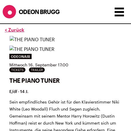
ODEON BRUGG
< Zurück
Anzeigen als:
Raster
Liste
Kalender
ÖFFNUNGSZEITEN
ODEONAIR
Mittwoch 16. September 17:00
während dem
ODEONAir
im
Geissenschachen
(10.7. bis
TICKETS
TRAILER
1.8.)
THE PIANO TUNER
Barbetrieb im Geissenschachen ab 18 Uhr bis
Filmbeginn (Fr+Sa bis 1 Uhr)
E/df · 14 J.
Küche ab 18 bis 20.45 Uhr
Filmstart um 21.30 Uhr
Sein empfindliches Gehör ist für den Klavierstimmer Niki
Mittwoch geschlossen
White (Leo Woodall) Fluch und Segen zugleich.
Gemeinsam mit seinem Mentor Harry Horowitz (Dustin
SOMMERÖFFNUNGSZEITEN
Hoffman) reist er durch New York und kümmert sich um
CINEMA
2.7. bis 1.9. geschlossen
Instrumente, die seine besondere Gabe erfordern. Eine