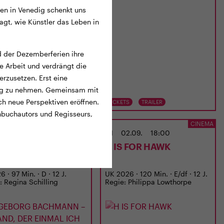
n in Venedig schenkt uns
agt, wie Künstler das Leben in
nd der Dezemberferien ihre
hre Arbeit und verdrängt die
rzusetzen. Erst eine
tag zu nehmen. Gemeinsam mit
ich neue Perspektiven eröffnen.
TS
TRAILER
TICKETS
TRAILER
ehbuchautors und Regisseurs,
CINEMA
CINEMA
02.09.
15:00
MI
02.09.
18:00
EBORG BACHMANN
H IS FOR HAWK
EMAND, DER EINMAL
 WAR
 · 97 Min. · D · 12 J.
UK 2026 · 120 Min. · E/df · 12 J.
: Regina Schilling
Regie: Philippa Lowthorpe