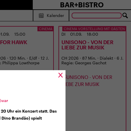
BAR+BISTRO
Kalender
CINEMA
CINEMA VORSTELLUNG MIT GÄSTEN
1.09.
15:00
DI
01.09.
18:00
S FOR HAWK
UNISONO - VON DER
LIEBE ZUR MUSIK
6 · 120 Min. · E/df · 12 J.
CH 2026 · 87 Min. · Dialekt · 6 J.
: Philippa Lowthorpe
Regie: Georges Gachot
dóvar
20 Uhr ein Konzert statt. Das
Dino Brandão) spielt