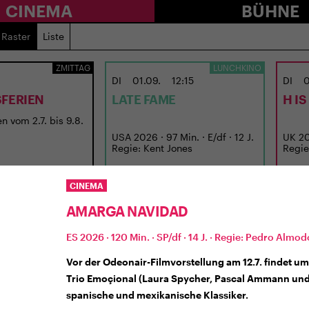
CINEMA
BÜHNE
Raster
Liste
ZMITTAG
LUNCHKINO
DI
01.09.
12:15
DI
0
FERIEN
LATE FAME
H I
n vom 2.7. bis 9.8.
USA 2026 · 97 Min. · E/df · 12 J.
UK 202
Regie: Kent Jones
Regie
CINEMA
AMARGA NAVIDAD
ES 2026 · 120 Min. · SP/df · 14 J. · Regie: Pedro Almo
Vor der Odeonair-Filmvorstellung am 12.7. findet um 
Trio Emoçional (Laura Spycher, Pascal Ammann und 
spanische und mexikanische Klassiker.