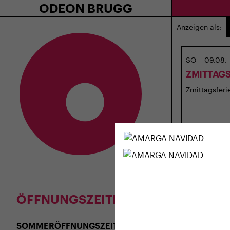
ODEON BRUGG
Anzeigen als:
SO
09.08.
ZMITTAGS
Zmittagsferie
ÖFFNUNGSZEITEN
SOMMERÖFFNUNGSZEITEN