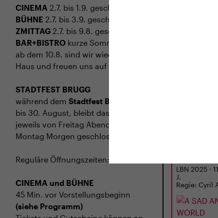
CINEMA
2.7. bis 1.9. geschlossen
BÜHNE
2.7. bis 3.9. geschlossen
ZMITTAG
2.7. bis 9.8. geschlossen
BAR+BISTRO
kurze Sommerpause,
ab dem 10.8. sind wir wieder im
Haus und freuen uns auf euch <3
STADTFEST BRUGG
während dem
Stadtfest Brugg
, 20.
bis 30. August, bleibt das Haus
jeweils von Freitag Abend bis
DI
01.09.
Montag Morgen geschlossen
A SAD AN
WORLD
Reguläre Öffnungszeiten:
LBN 2025 · 11
J.
CINEMA und BÜHNE
Regie: Cyril 
45 Min. vor Vorstellungsbeginn
(siehe Programm)
Tickets und Gutscheine können an