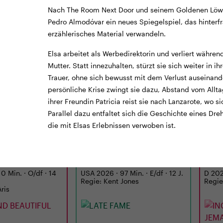
Nach The Room Next Door und seinem Goldenen Löwe
Pedro Almodóvar ein neues Spiegelspiel, das hinterfr
erzählerisches Material verwandeln.
Elsa arbeitet als Werbedirektorin und verliert währe
Mutter. Statt innezuhalten, stürzt sie sich weiter in i
Trauer, ohne sich bewusst mit dem Verlust auseinande
persönliche Krise zwingt sie dazu, Abstand vom All
ihrer Freundin Patricia reist sie nach Lanzarote, wo s
TICKETS
TRAILER
TICKE
Parallel dazu entfaltet sich die Geschichte eines Dr
CINEMA
LUNCHKINO
die mit Elsas Erlebnissen verwoben ist.
20:15
MI
02.09.
12:15
MI
D BEAUTIFUL
LATE FAME
ING
– J
ICH
0 Min. · O/df · 14
USA 2026 · 97 Min. · E/df · 12 J.
D 2026
Regie: Kent Jones
Regie
Aris