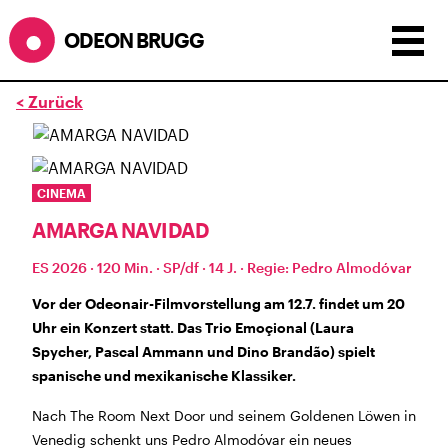
ODEON BRUGG
< Zurück
Anzeigen als:
Raster
Liste
Kalender
ÖFFNUNGSZEITEN
CINEMA
AMARGA NAVIDAD
während dem
ODEONAir
im
Geissenschachen
(10.7. bis
1.8.)
ES 2026 · 120 Min. · SP/df · 14 J. · Regie: Pedro Almodóvar
Barbetrieb im Geissenschachen ab 18 Uhr bis
Filmbeginn (Fr+Sa bis 1 Uhr)
Vor der Odeonair-Filmvorstellung am 12.7. findet um 20
Küche ab 18 bis 20.45 Uhr
Uhr ein Konzert statt. Das Trio Emoçional (Laura
Filmstart um 21.30 Uhr
Spycher, Pascal Ammann und Dino Brandão) spielt
Mittwoch geschlossen
spanische und mexikanische Klassiker.
Nach The Room Next Door und seinem Goldenen Löwen in
SOMMERÖFFNUNGSZEITEN
Venedig schenkt uns Pedro Almodóvar ein neues
CINEMA
2.7. bis 1.9. geschlossen