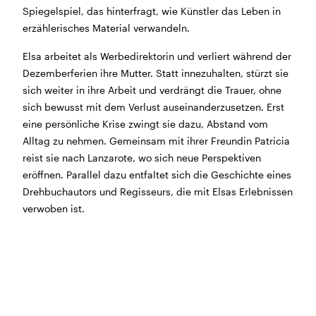
Spiegelspiel, das hinterfragt, wie Künstler das Leben in
BÜHNE
2.7. bis 3.9. geschlossen
erzählerisches Material verwandeln.
ZMITTAG
2.7. bis 9.8. geschlossen
BAR+BISTRO
10.7. bis 1.8. findet ihr unsere Bar ab 18
Elsa arbeitet als Werbedirektorin und verliert während der
Uhr im Geissenschachen
Dezemberferien ihre Mutter. Statt innezuhalten, stürzt sie
ab dem 10.8. sind wir wieder im Haus und freuen uns
sich weiter in ihre Arbeit und verdrängt die Trauer, ohne
auf euch <3
sich bewusst mit dem Verlust auseinanderzusetzen. Erst
eine persönliche Krise zwingt sie dazu, Abstand vom
STADTFEST BRUGG
Alltag zu nehmen. Gemeinsam mit ihrer Freundin Patricia
während dem
Stadtfest Brugg
, 20. bis 30. August,
reist sie nach Lanzarote, wo sich neue Perspektiven
bleibt das Haus jeweils von Freitag Abend bis Montag
eröffnen. Parallel dazu entfaltet sich die Geschichte eines
Morgen geschlossen
Drehbuchautors und Regisseurs, die mit Elsas Erlebnissen
verwoben ist.
Reguläre Öffnungszeiten