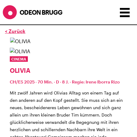
ODEON BRUGG
< Zurück
Anzeigen als:
Raster
Liste
Kalender
ÖFFNUNGSZEITEN
CINEMA
OLIVIA
während dem
ODEONAir
im
Geissenschachen
(10.7. bis
1.8.)
CH/ES 2025 · 70 Min. · D · 8 J. · Regie: Irene Iborra Rizo
Barbetrieb im Geissenschachen ab 18 Uhr bis
Filmbeginn (Fr+Sa bis 1 Uhr)
Mit zwölf Jahren wird Olivias Alltag von einem Tag auf
Küche ab 18 bis 20.45 Uhr
den anderen auf den Kopf gestellt. Sie muss sich an ein
Filmstart um 21.30 Uhr
neues, bescheideneres Leben gewöhnen und sich ganz
Mittwoch geschlossen
allein um ihren kleinen Bruder Tim kümmern. Doch
glücklicherweise verwandelt die Begegnung mit ihren
SOMMERÖFFNUNGSZEITEN
herzlichen und schillernden Nachbarn ihre Welt in ein
CINEMA
2.7. bis 1.9. geschlossen