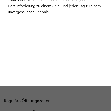
echtes Abenteuer! Gemeinsam machen sie jede
BÜHNE
2.7. bis 3.9. geschlossen
Herausforderung zu einem Spiel und jeden Tag zu einem
ZMITTAG
2.7. bis 9.8. geschlossen
unvergesslichen Erlebnis.
BAR+BISTRO
10.7. bis 1.8. findet ihr unsere Bar ab 18
Uhr im Geissenschachen
ab dem 10.8. sind wir wieder im Haus und freuen uns
auf euch <3
STADTFEST BRUGG
während dem
Stadtfest Brugg
, 20. bis 30. August,
bleibt das Haus jeweils von Freitag Abend bis Montag
Morgen geschlossen
Reguläre Öffnungszeiten