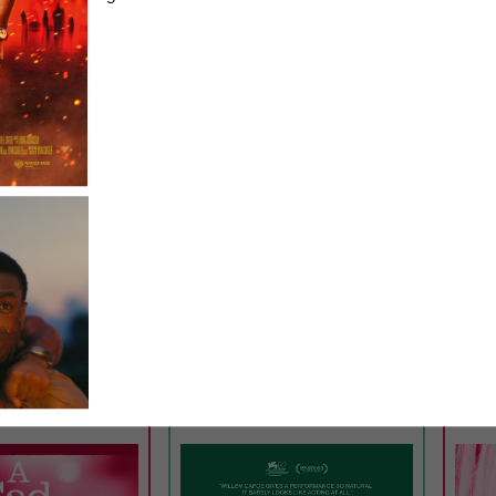
TICKETS
TRAILER
TICKE
CINEMA
LUNCHKINO
20:15
MI
02.09.
12:15
MI
D BEAUTIFUL
LATE FAME
ING
– J
ICH
0 Min. · O/df · 14
USA 2026 · 97 Min. · E/df · 12 J.
D 2026
Regie: Kent Jones
Regie
Aris