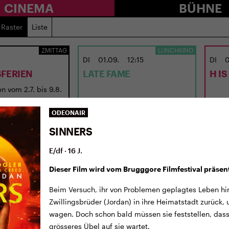
CINEMA
BÜHNE
Raster
Liste
ZMITTAG
LUNCHKINO
DI
01.09.
12:15
DI
0
FERIEN
LATE FAME
H I
n vom 2.7. bis 9.8.
USA 2026 · 97 Min. · E/df · 12 J.
UK 202
Regie: Kent Jones
Regie
ODEONAIR
SINNERS
E/df · 16 J.
Dieser Film wird vom Brugggore Filmfestival präsent
Beim Versuch, ihr von Problemen geplagtes Leben hin
Zwillingsbrüder (Jordan) in ihre Heimatstadt zurück,
wagen. Doch schon bald müssen sie feststellen, dass
grösseres Übel auf sie wartet.