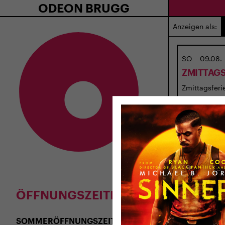
ODEON BRUGG
Anzeigen als:
SO
09.08.
ZMITTAGS
Zmittagsferie
ÖFFNUNGSZEITEN
SOMMERÖFFNUNGSZEITEN