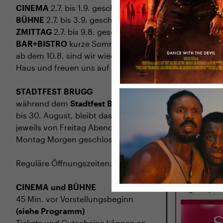
CINEMA
2.7. bis 1.9. geschlossen
BÜHNE
2.7. bis 3.9. geschlossen
ZMITTAG
2.7. bis 9.8. geschlossen
BAR+BISTRO
kurze Sommerpause,
ab dem 10.8. sind wir wieder im
Haus und freuen uns auf euch <3
STADTFEST BRUGG
während dem
Stadtfest Brugg
, 20.
bis 30. August, bleibt das Haus
jeweils von Freitag Abend bis
DI
01.09.
Montag Morgen geschlossen
A SAD AN
WORLD
Reguläre Öffnungszeiten:
LBN 2025 · 11
J.
CINEMA und BÜHNE
Regie: Cyril 
45 Min. vor Vorstellungsbeginn
(siehe Programm)
Tickets und Gutscheine können an