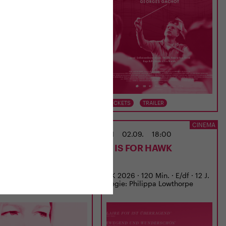
TS
TRAILER
TICKETS
TRAILER
CINEMA
CINEMA
02.09.
15:00
MI
02.09.
18:00
EBORG BACHMANN
H IS FOR HAWK
EMAND, DER EINMAL
 WAR
 · 97 Min. · D · 12 J.
UK 2026 · 120 Min. · E/df · 12 J.
: Regina Schilling
Regie: Philippa Lowthorpe