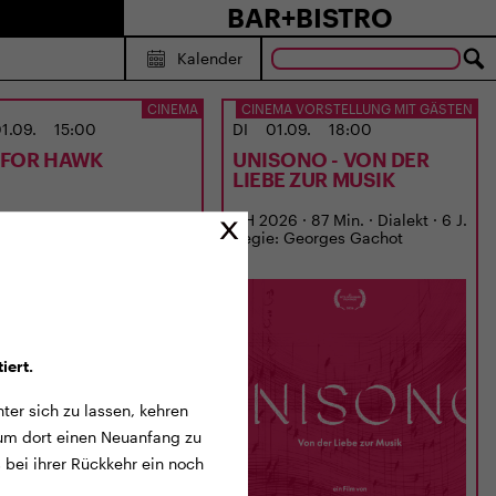
BAR+BISTRO
Kalender
CINEMA
CINEMA VORSTELLUNG MIT GÄSTEN
1.09.
15:00
DI
01.09.
18:00
S FOR HAWK
UNISONO - VON DER
LIEBE ZUR MUSIK
6 · 120 Min. · E/df · 12 J.
CH 2026 · 87 Min. · Dialekt · 6 J.
: Philippa Lowthorpe
Regie: Georges Gachot
iert.
ter sich zu lassen, kehren
 um dort einen Neuanfang zu
 bei ihrer Rückkehr ein noch