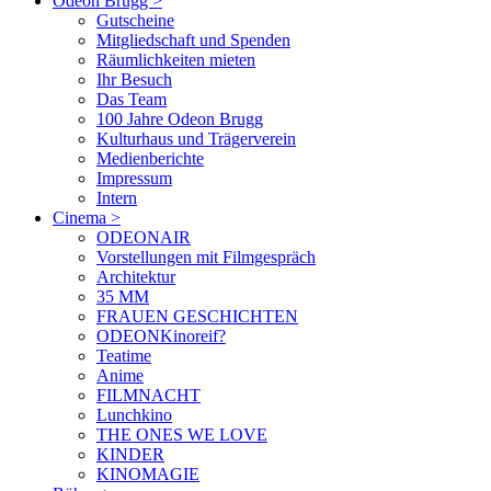
Odeon Brugg
>
Gutscheine
Mitgliedschaft und Spenden
Räumlichkeiten mieten
Ihr Besuch
Das Team
100 Jahre Odeon Brugg
Kulturhaus und Trägerverein
Medienberichte
Impressum
Intern
Cinema
>
ODEONAIR
Vorstellungen mit Filmgespräch
Architektur
35 MM
FRAUEN GESCHICHTEN
ODEONKinoreif?
Teatime
Anime
FILMNACHT
Lunchkino
THE ONES WE LOVE
KINDER
KINOMAGIE