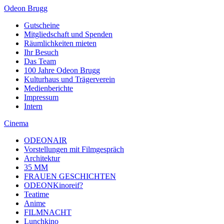
Odeon Brugg
Gutscheine
Mitgliedschaft und Spenden
Räumlichkeiten mieten
Ihr Besuch
Das Team
100 Jahre Odeon Brugg
Kulturhaus und Trägerverein
Medienberichte
Impressum
Intern
Cinema
ODEONAIR
Vorstellungen mit Filmgespräch
Architektur
35 MM
FRAUEN GESCHICHTEN
ODEONKinoreif?
Teatime
Anime
FILMNACHT
Lunchkino